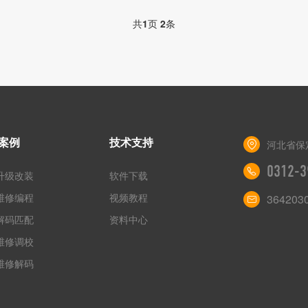
共
1
页
2
条
案例
技术支持
河北省保
0312-3
升级改装
软件下载
维修编程
视频教程
364203
解码匹配
资料中心
维修调校
维修解码