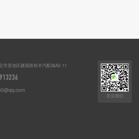
定市莲池区建国路裕丰汽配城A2-11
913236
03@qq.com
关注我们